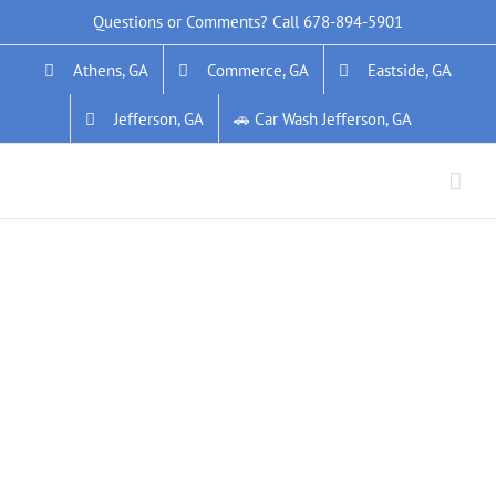
Skip
Questions or Comments? Call
678-894-5901
to
Athens, GA
Commerce, GA
Eastside, GA
content
Jefferson, GA
🚗 Car Wash Jefferson, GA